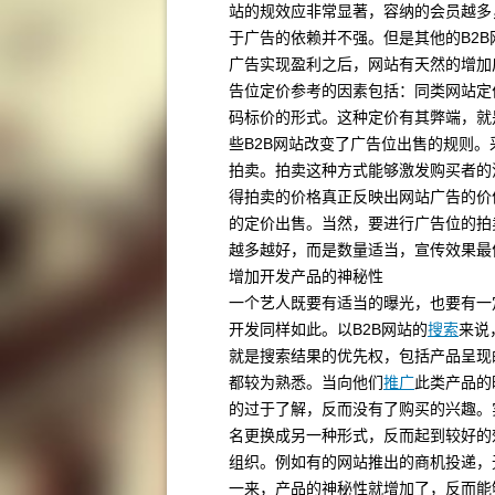
站的规效应非常显著，容纳的会员越多
于广告的依赖并不强。但是其他的B2
广告实现盈利之后，网站有天然的增加
告位定价参考的因素包括：同类网站定
码标价的形式。这种定价有其弊端，就
些B2B网站改变了广告位出售的规则
拍卖。拍卖这种方式能够激发购买者的
得拍卖的价格真正反映出网站广告的价
的定价出售。当然，要进行广告位的拍
越多越好，而是数量适当，宣传效果最
增加开发产品的神秘性
一个艺人既要有适当的曝光，也要有一
开发同样如此。以B2B网站的
搜索
来说
就是搜索结果的优先权，包括产品呈现
都较为熟悉。当向他们
推广
此类产品的
的过于了解，反而没有了购买的兴趣。
名更换成另一种形式，反而起到较好的
组织。例如有的网站推出的商机投递，
一来，产品的神秘性就增加了，反而能