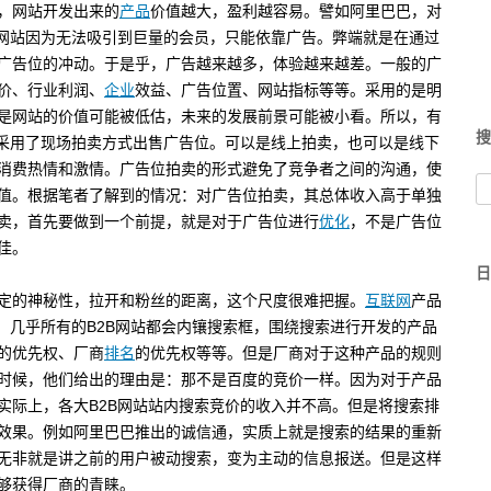
，网站开发出来的
产品
价值越大，盈利越容易。譬如阿里巴巴，对
B网站因为无法吸引到巨量的会员，只能依靠广告。弊端就是在通过
广告位的冲动。于是乎，广告越来越多，体验越来越差。一般的广
价、行业利润、
企业
效益、广告位置、网站指标等等。采用的是明
是网站的价值可能被低估，未来的发展前景可能被小看。所以，有
搜
。采用了现场拍卖方式出售广告位。可以是线上拍卖，也可以是线下
消费热情和激情。广告位拍卖的形式避免了竞争者之间的沟通，使
值。根据笔者了解到的情况：对广告位拍卖，其总体收入高于单独
卖，首先要做到一个前提，就是对于广告位进行
优化
，不是广告位
佳。
日
定的神秘性，拉开和粉丝的距离，这个尺度很难把握。
互联网
产品
，几乎所有的B2B网站都会内镶搜索框，围绕搜索进行开发的产品
的优先权、厂商
排名
的优先权等等。但是厂商对于这种产品的规则
时候，他们给出的理由是：那不是百度的竞价一样。因为对于产品
实际上，各大B2B网站站内搜索竞价的收入并不高。但是将搜索排
效果。例如阿里巴巴推出的诚信通，实质上就是搜索的结果的重新
无非就是讲之前的用户被动搜索，变为主动的信息报送。但是这样
够获得厂商的青睐。