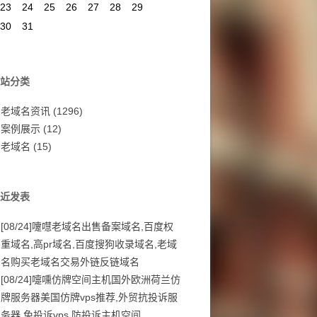
23
24
25
26
27
28
29
30
31
站分类
老域名资讯
(1296)
案例展示
(12)
老域名
(15)
近发表
[08/24]
嚔嚖老域名出售备案域名,百度权
重域名,高pr域名,百度搜狗收录域名,老域
名购买老域名交易外链反链域名
[08/24]
嚏嚑仿牌空间主机国外欧洲荷兰仿
牌服务器美国仿牌vps推荐,外贸抗投诉服
务器,免投诉vps,防投诉主机空间