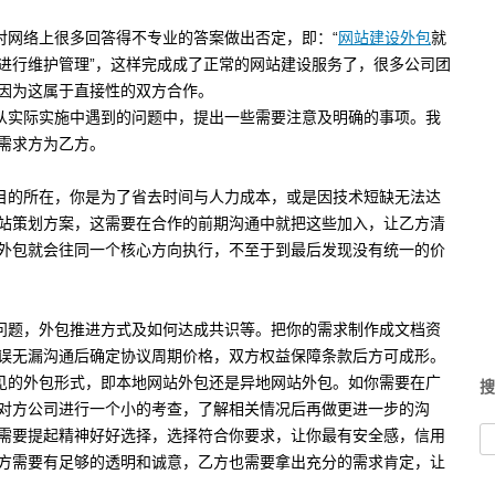
网络上很多回答得不专业的答案做出否定，即：“
网站建设外包
就
进行维护管理”，这样完成成了正常的网站建设服务了，很多公司团
因为这属于直接性的双方合作。
实际实施中遇到的问题中，提出一些需要注意及明确的事项。我
需求方为乙方。
的所在，你是为了省去时间与人力成本，或是因技术短缺无法达
站策划方案，这需要在合作的前期沟通中就把这些加入，让乙方清
外包就会往同一个核心方向执行，不至于到最后发现没有统一的价
题，外包推进方式及如何达成共识等。把你的需求制作成文档资
误无漏沟通后确定协议周期价格，双方权益保障条款后方可成形。
的外包形式，即本地网站外包还是异地网站外包。如你需要在广
搜
对方公司进行一个小的考查，了解相关情况后再做更进一步的沟
需要提起精神好好选择，选择符合你要求，让你最有安全感，信用
方需要有足够的透明和诚意，乙方也需要拿出充分的需求肯定，让