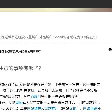
,老域名注册,高权重域名,外链域名,Godaddy老域名,九江网站建设
最
包的时候需要注意的事项有哪些？
注意的事项有哪些？
实施前期与后期问题还是存在不少，于是想写一写关于这一块的文
，项目外包的相关信息，结果都不太满意，甚至很多完全不知所
忙着找合作方，其中
百度
问答上的一些答案也很外行。
理解，艾纳
网络
认为最重要的一点是有第三方介入，同时网站外包
序开发外包；二是
网站维护
和
网站推广
（网站
优化
），
网络营销
外