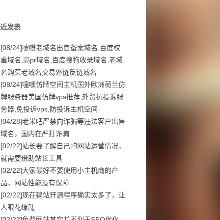
近发表
[08/24]
嚔嚖老域名出售备案域名,百度权
重域名,高pr域名,百度搜狗收录域名,老域
名购买老域名交易外链反链域名
[08/24]
嚏嚑仿牌空间主机国外欧洲荷兰仿
牌服务器美国仿牌vps推荐,外贸抗投诉服
务器,免投诉vps,防投诉主机空间
[04/28]
老米吧严禁向诈骗等违法客户出售
域名，国内在严打诈骗
[02/22]
站长要了解自己的网站运营情况，
就需要借助站长工具
[02/22]
大家最好不要使用小主机商的产
品，网站性能没有保障
[02/22]
现在建站开源程序确实太多了，让
人眼花缭乱
[02/22]
免费网站其实并不利于SEO优化