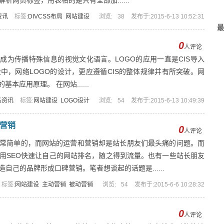
网页标签，用表格的是只有全部加......
资讯
标签:
DIVCSS布局
网站建设
浏览:
38
发布于:2015-6-13 10:52:31
最
0
人评论
成为传播特殊信息的视觉文化语言。LOGO的应用一直是CIS导入
中，网络LOGO的设计，更应遵循CIS的整体规律并有所突破。网
本应用原理。 在网站......
名资讯
标签:
网站建设
LOGO设计
浏览:
54
发布于:2015-6-13 10:49:39
营销
0
人评论
常简单的，而网站的运营和营销却是站长朋友们最头痛的问题。而
用SEO快速让自己的网站排名，随之得到流量。也有一些站长朋友
己的品牌形成口碑营销。笔者想谈起的话题是......
标签:
网站建设
主动营销
被动营销
浏览:
54
发布于:2015-6-6 10:28:32
0
人评论