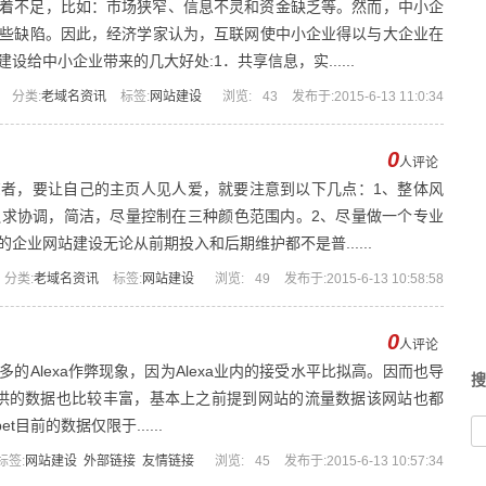
着不足，比如：市场狭窄、信息不灵和资金缺乏等。然而，中小企
些缺陷。因此，经济学家认为，互联网使中小企业得以与大企业在
给中小企业带来的几大好处:1．共享信息，实......
分类:
老域名资讯
标签:
网站建设
浏览:
43
发布于:2015-6-13 11:0:34
0
人评论
者，要让自己的主页人见人爱，就要注意到以下几点：1、整体风
求协调，简洁，尽量控制在三种颜色范围内。2、尽量做一个专业
企业网站建设无论从前期投入和后期维护都不是普......
分类:
老域名资讯
标签:
网站建设
浏览:
49
发布于:2015-6-13 10:58:58
0
人评论
的Alexa作弊现象，因为Alexa业内的接受水平比拟高。因而也导
搜
，提供的数据也比较丰富，基本上之前提到网站的流量数据该网站也都
t目前的数据仅限于......
标签:
网站建设
外部链接
友情链接
浏览:
45
发布于:2015-6-13 10:57:34