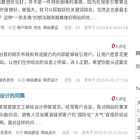
站要想优化好，并不是一件特别困难的事情，因为在搜索引擎算法
外链做好，做强大，就可以获取好的关键词排名，当然这也是最主
种“一劳永逸”的想法越来越难做好网站的优......
资讯
标签:
用户体验
优化
网站建设
浏览:
63
发布于:2015-6-6 10:14:18
0
人评论
网
创意的网页布局和有说服力的内容能够吸引用户，让用户愿意花更
站，让他们在你给出的信息上停留，进入正题，希望你能从这篇文
仿
域名资讯
标签:
网站建设
网页设计
浏览:
39
发布于:2015-5-25 17:7:24
T
设计的问题
0
人评论
着就是提交工单给设计师做首页。经常客户会说，我对网站的要求
(
着头脑的词，销售人员如果直接把客户的“国际化”“大气”直接扔给设
面对这样的问......
域名资讯
标签:
网站建设
网站设计
浏览:
55
发布于:2015-5-23 17:24:42