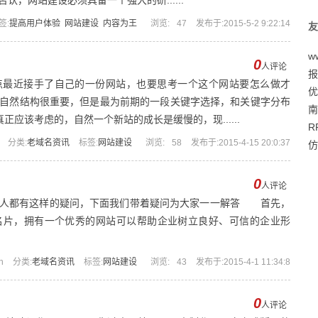
，网站建设必须具备一个强大的研......
签:
提高用户体验
网站建设
内容为王
浏览:
47
发布于:2015-5-2 9:22:14
友
ww
0
人评论
报
点最近接手了自己的一份网站，也要思考一个这个网站要怎么做才
优
自然结构很重要，但是最为前期的一段关键字选择，和关键字分布
南
正应该考虑的，自然一个新站的成长是缓慢的，现......
R
分类:
老域名资讯
标签:
网站建设
浏览:
58
发布于:2015-4-15 20:0:37
仿
0
人评论
多人都有这样的疑问，下面我们带着疑问为大家一一解答 首先，
名片，拥有一个优秀的网站可以帮助企业树立良好、可信的企业形
n
分类:
老域名资讯
标签:
网站建设
浏览:
43
发布于:2015-4-1 11:34:8
0
人评论