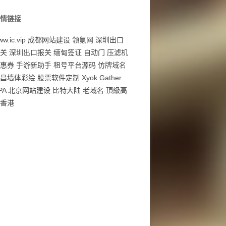
情链接
w.ic.vip
成都网站建设
领氪网
深圳出口
关
深圳出口报关
缅甸签证
自动门
压滤机
惠券
手游新助手
租号平台源码
仿牌域名
昌墙体彩绘
股票软件定制
Xyok Gather
PA
北京网站建设
比特大陆
老域名
頂級高
香港