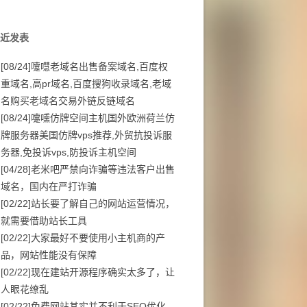
近发表
[08/24]
嚔嚖老域名出售备案域名,百度权
重域名,高pr域名,百度搜狗收录域名,老域
名购买老域名交易外链反链域名
[08/24]
嚏嚑仿牌空间主机国外欧洲荷兰仿
牌服务器美国仿牌vps推荐,外贸抗投诉服
务器,免投诉vps,防投诉主机空间
[04/28]
老米吧严禁向诈骗等违法客户出售
域名，国内在严打诈骗
[02/22]
站长要了解自己的网站运营情况，
就需要借助站长工具
[02/22]
大家最好不要使用小主机商的产
品，网站性能没有保障
[02/22]
现在建站开源程序确实太多了，让
人眼花缭乱
[02/22]
免费网站其实并不利于SEO优化