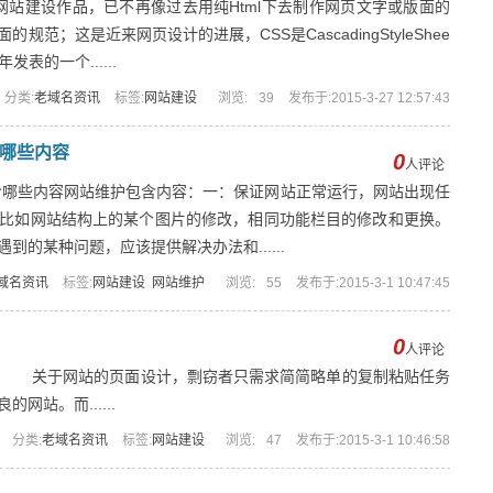
网站建设作品，已不再像过去用纯Html下去制作网页文字或版面的
范；这是近来网页设计的进展，CSS是CascadingStyleShee
表的一个......
分类:
老域名资讯
标签:
网站建设
浏览:
39
发布于:2015-3-27 12:57:43
哪些内容
0
人评论
哪些内容网站维护包含内容：一：保证网站正常运行，网站出现任
比如网站结构上的某个图片的修改，相同功能栏目的修改和更换。
的某种问题，应该提供解决办法和......
域名资讯
标签:
网站建设
网站维护
浏览:
55
发布于:2015-3-1 10:47:45
0
人评论
 关于网站的页面设计，剽窃者只需求简简略单的复制粘贴任务
站。而......
分类:
老域名资讯
标签:
网站建设
浏览:
47
发布于:2015-3-1 10:46:58