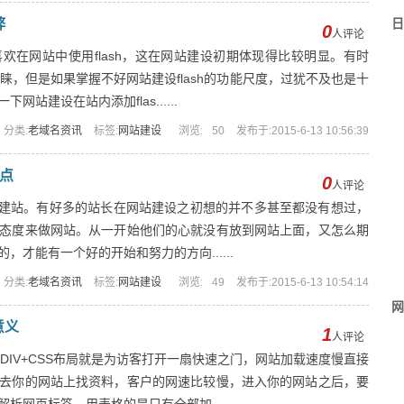
弊
日
0
人评论
欢在网站中使用flash，这在网站建设初期体现得比较明显。有时
青睐，但是如果掌握不好网站建设flash的功能尺度，过犹不及也是十
站建设在站内添加flas......
分类:
老域名资讯
标签:
网站建设
浏览:
50
发布于:2015-6-13 10:56:39
点
0
人评论
去建站。有好多的站长在网站建设之初想的并不多甚至都没有想过，
态度来做网站。从一开始他们的心就没有放到网站上面，又怎么期
才能有一个好的开始和努力的方向......
分类:
老域名资讯
标签:
网站建设
浏览:
49
发布于:2015-6-13 10:54:14
网
意义
1
人评论
，DIV+CSS布局就是为访客打开一扇快速之门，网站加载速度慢直接
去你的网站上找资料，客户的网速比较慢，进入你的网站之后，要