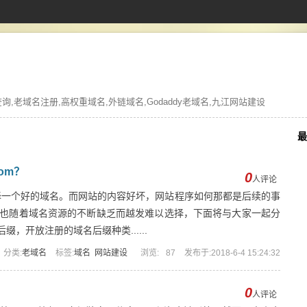
,老域名注册,高权重域名,外链域名,Godaddy老域名,九江网站建设
最
om？
0
人评论
一个好的域名。而网站的内容好坏，网站程序如何那都是后续的事
也随着域名资源的不断缺乏而越发难以选择，下面将与大家一起分
缀，开放注册的域名后缀种类......
分类:
老域名
标签:
域名
网站建设
浏览:
87
发布于:2018-6-4 15:24:32
0
人评论