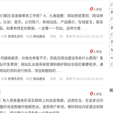
(
0
人评论
们都应该准备哪些工作呢？A、九曲提醒：网站频道策划：网站频
(
，比如：首页，公司简介，新闻动态，产品展示，在线留言，联系
。如果有特定的框架，一定要一一列出，这样方便......
(
分类:
老域名资讯
标签:
网站建设
浏览:
38
发布于:2015-5-22 22:18:21
0
人评论
s
司越来越多，价格也参差不齐，到底在网站建设有些什么费用？笔
(
后台开发费用：网站后台是用来管理和维护网站信息的重要程序，通
的资料进行修改、添加和删除的......
分类:
老域名资讯
标签:
网站建设
浏览:
33
发布于:2015-5-20 12:43:25
图
王
0
人评论
王 有人用海量来形容互联网上的信息数据，这很恰当。在追求访问
量的信息数据中脱颖而出，提高用户体验，做好网站内容建设和网