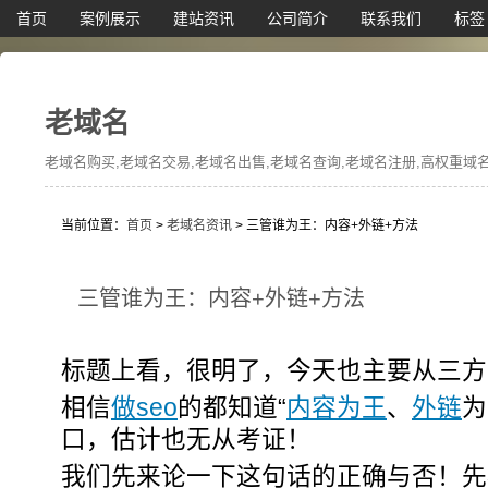
首页
案例展示
建站资讯
公司简介
联系我们
标签
老域名
老域名购买,老域名交易,老域名出售,老域名查询,老域名注册,高权重域名,
当前位置：
首页
>
老域名资讯
> 三管谁为王：内容+外链+方法
三管谁为王：内容+外链+方法
标题上看，很明了，今天也主要从三方
相信
做seo
的都知道“
内容为王
、
外链
为
口，估计也无从考证！
我们先来论一下这句话的正确与否！先